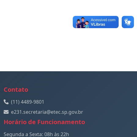
Contato
(11) 4489-9801
e231.secretaria@etec.sp.gov.br
Horário de Funcionamento
Segunda a Sexta: 08h às 22h