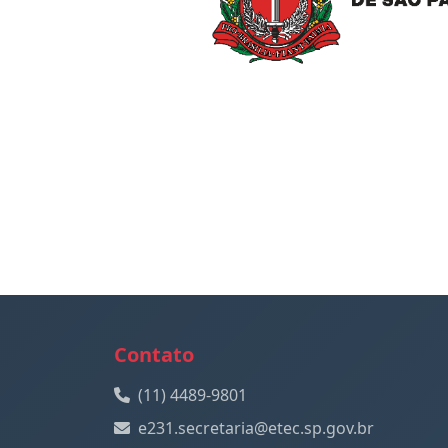
Contato
(11) 4489-9801
e231.secretaria@etec.sp.gov.br